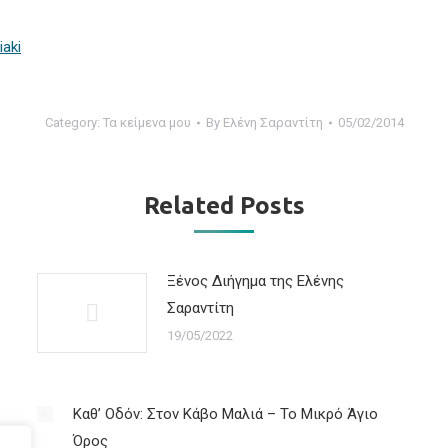
iaki
Category:
Τα κείμενα μου
By
Ελένη Σαραντίτη
05/02/2014
Related Posts
Ξένος Διήγημα της Ελένης
Σαραντίτη
19/05/2022
Καθ’ Οδόν: Στον Κάβο Μαλιά – Το Μικρό Άγιο
Όρος