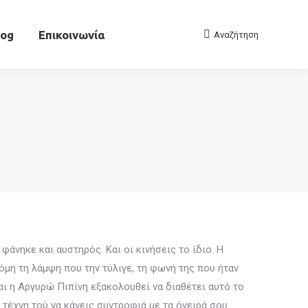
Αρχείο
Blog
Επικοινωνία
Αναζήτηση
Search:
log
Επικοινωνία
Αναζήτηση
Search:
άνηκε και αυστηρός. Και οι κινήσεις το ίδιο. Η
όμη τη λάμψη που την τύλιγε, τη φωνή της που ήταν
αι η Αργυρώ Πιπίνη εξακολουθεί να διαθέτει αυτό το
τέχνη τού να κάνεις συντροφιά με τα όνειρά σου.