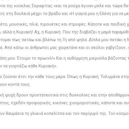
ρτα της κούκλας Σεραφίτας «και τα ρούχα έγιναν μπλε και τώρα δ
ίς στη δουλειά μέχρι το βράδυ και «Η γιαγιά μου η Ελένη για να μ
το, μουσικές, πλιέ, πιρουέτες και στροφές. Κάποτε και παιδική χ
 αλλά η Κυριακή! Αχ, η Κυριακή. Που της διαβάζει η μαμά παραμύθ
τομαι πως πετάω και βλέπω τη Γη από ψηλά. Δίπλα μου πετάει η Μι
ρά. Από κάτω οι άνθρωποι μας χαιρετάνε και οι σκύλοι γαβγίζουν…
αγάπη μου. Έτοιμο το πρωινό!» Και η αυθόρμητη μικρούλα βάζοντας
αν να γιορτάζω κάθε Κυριακή».
α ζούσαν έτσι την κάθε τους μέρα. Όπως η Κυριακή. Τυλιγμένα στην 
ψουν κοντά τους.
ιδική ψυχή δρουν προστατευτικά στις δυσκολίες και στην αποθάρρυ
τος, σχεδόν προφορικός, εικόνες χιουμοριστικές, κάποτε και συγ
 θαυμάσια τη γλυκιά κοπελίτσα και τον περίγυρό της. Τον κόσμο 