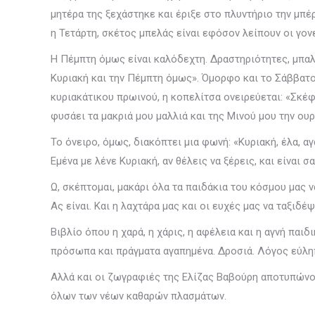
μητέρα της ξεχάστηκε και έριξε στο πλυντήριο την μπέ
η Τετάρτη, σκέτος μπελάς είναι εφόσον λείπουν οι γονε
Η Πέμπτη όμως είναι καλόδεχτη. Δραστηριότητες, μπαλέ
Κυριακή και την Πέμπτη όμως». Όμορφο και το Σάββατο,
κυριακάτικου πρωινού, η κοπελίτσα ονειρεύεται: «Σκέφ
φυσάει τα μακριά μου μαλλιά και της Μινού μου την ου
Το όνειρο, όμως, διακόπτει μια φωνή: «Κυριακή, έλα, 
Εμένα με λένε Κυριακή, αν θέλεις να ξέρεις, και είναι σ
Ω, σκέπτομαι, μακάρι όλα τα παιδάκια του κόσμου μας ν
Ας είναι. Και η λαχτάρα μας και οι ευχές μας να ταξιδέ
Βιβλίο όπου η χαρά, η χάρις, η αφέλεια και η αγνή πα
πρόσωπα και πράγματα αγαπημένα. Δροσιά. Λόγος εύληπ
Αλλά και οι ζωγραφιές της Ελίζας Βαβούρη αποτυπώνουν
όλων των νέων καθαρών πλασμάτων.