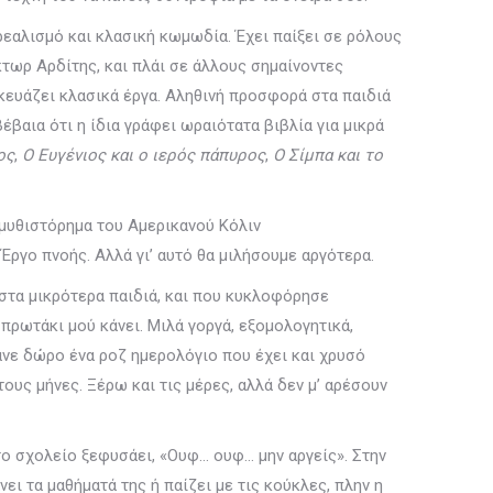
ρεαλισμό και κλασική κωμωδία. Έχει παίξει σε ρόλους
τωρ Αρδίτης, και πλάι σε άλλους σημαίνοντες
σκευάζει κλασικά έργα. Αληθινή προσφορά στα παιδιά
βέβαια ότι η ίδια γράφει ωραιότατα βιβλία για μικρά
ος
,
Ο Ευγένιος και ο ιερός πάπυρος
,
Ο Σίμπα και το
 μυθιστόρημα του Αμερικανού Κόλιν
Έργο πνοής. Αλλά γι’ αυτό θα μιλήσουμε αργότερα.
 στα μικρότερα παιδιά, και που κυκλοφόρησε
πρωτάκι μού κάνει. Μιλά γοργά, εξομολογητικά,
ανε δώρο ένα ροζ ημερολόγιο που έχει και χρυσό
ους μήνες. Ξέρω και τις μέρες, αλλά δεν μ’ αρέσουν
στο σχολείο ξεφυσάει, «Ουφ… ουφ… μην αργείς». Στην
νει τα μαθήματά της ή παίζει με τις κούκλες, πλην η