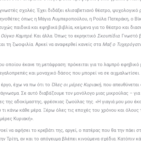
γνωστές σχολές. Έχει διδάξει ελισαβετιανό θέατρο, ψυχολογικό 
ηνοθέτες όπως η Μάγια Λυμπεροπούλου, η Ρούλα Πατεράκη, ο Βίκ
ιτυχώς παιδικά και εφηβικά βιβλία, κείμενα για το θέατρο και δια
 Ούγκο Καμπρέ
. Και άλλα. Όπως το εκρηκτικό
Σκουπίδια
. Γνωστό 
και τη ζωοφιλία. Αρκεί να αναφερθεί κανείς στα
Μαξ ο Τυχερόγατ
του οποίου έκανε τη μετάφραση: πρόκειται για το λαμπρό εφηβικό
μεγαλοπρεπές και μοναχικό δάσος που μπορεί να σε αιχμαλωτίσει. 
 έργο, έχω να πω ότι το
Όλες οι μέρες Κυριακή
, που απευθύνεται
νάγνωσμα. Σε αυτό διαβάζουμε τον μονόλογο μιας μικρούλας – για 
ες της αδοκίμαστης, φρέσκιας ζωούλας της. «Η γιαγιά μου μου έκ
 τι κάνω κάθε μέρα. Ξέρω όλες τις εποχές του χρόνου και όλους τ
 μέρες Κυριακή».
νοεί να αφήσει το κρεβάτι της, αργεί, ο πατέρας που θα την πάει 
ην Τρίτη, αν και το απόγευμα βλέπει κινούμενα σχέδια. Κατόπιν κά