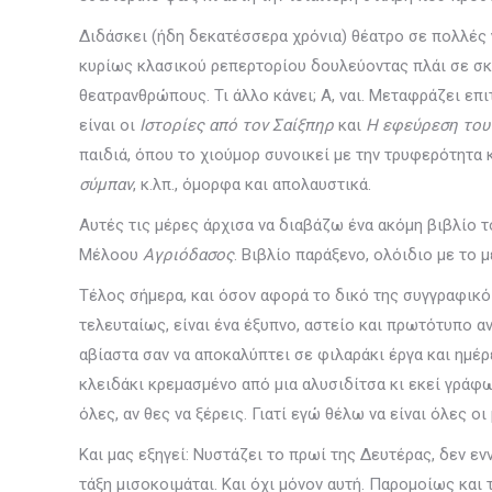
Διδάσκει (ήδη δεκατέσσερα χρόνια) θέατρο σε πολλές 
κυρίως κλασικού ρεπερτορίου δουλεύοντας πλάι σε σκ
θεατρανθρώπους. Τι άλλο κάνει; A, ναι. Μεταφράζει επ
είναι οι
Ιστορίες από τον Σαίξπηρ
και
Η εφεύρεση του
παιδιά, όπου το χιούμορ συνοικεί με την τρυφερότητα 
σύμπαν
, κ.λπ., όμορφα και απολαυστικά.
Αυτές τις μέρες άρχισα να διαβάζω ένα ακόμη βιβλίο 
Μέλοου
Αγριόδασος
. Βιβλίο παράξενο, ολόιδιο με το 
Τέλος σήμερα, και όσον αφορά το δικό της συγγραφικό
τελευταίως, είναι ένα έξυπνο, αστείο και πρωτότυπο α
αβίαστα σαν να αποκαλύπτει σε φιλαράκι έργα και ημέρ
κλειδάκι κρεμασμένο από μια αλυσιδίτσα κι εκεί γράφω
όλες, αν θες να ξέρεις. Γιατί εγώ θέλω να είναι όλες οι
Και μας εξηγεί: Νυστάζει το πρωί της Δευτέρας, δεν εν
τάξη μισοκοιμάται. Και όχι μόνον αυτή. Παρομοίως και τ