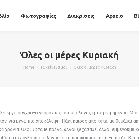
ραφικό
Βιβλία
Φωτογραφίες
Διακρίσεις
βλία
Φωτογραφίες
Διακρίσεις
Αρχείο
B
Όλες οι μέρες Κυριακή
You are here:
Home
Τα κείμενα μου
Όλες οι μέρες Κυριακή
ε έργο σύγχρονο γερμανικό, όπου ο λόγος ήταν μετρημένος. Moυ φ
αν, για μένα, μια αποκάλυψη. Πάει καιρός από τότε, μα θυμάμαι ακ
ά χρόνια. Όλοι ζήσαμε πολλά, άλλοι ξεχάσαμε, άλλοι εμμένουμε κ
ίδει στον άνθρωπο ο λόγος, είτε προφορικός είτε γραπτός. Και η 