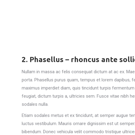
2. Phasellus – rhoncus ante solli
Nullam in massa ac felis consequat dictum at ac ex. Maec
porta. Phasellus purus quam, tempus et lorem dapibus, fe
maximus imperdiet diam, quis tincidunt turpis fermentum
feugiat, dictum turpis a, ultricies sem. Fusce vitae nibh hend
sodales nulla.
Etiam sodales metus et ex tincidunt, at semper augue te
luctus vestibulum. Mauris ornare dignissim est ut semper
bibendum. Donec vehicula velit commodo tristique ultrices