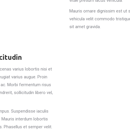
vitae pretium lacus vehicula.
Mauris ornare dignissim est ut
vehicula velit commodo tristique
sit amet gravida.
citudin
enas varius lobortis nisi et
ugiat varius augue. Proin
 ac. Morbi fermentum risus
rerit, sollicitudin libero vel,
mpus. Suspendisse iaculis
. Mauris interdum lobortis
. Phasellus et semper velit.