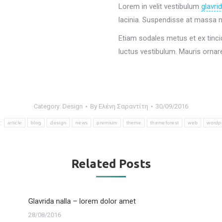
Lorem in velit vestibulum
glavri
lacinia. Suspendisse at massa no
Etiam sodales metus et ex tinc
luctus vestibulum. Mauris ornar
Category:
Design
By
Ελένη Σαραντίτη
30/09/2016
:
article
blog
design
news
premium
theme
themeforest
web
wordp
Related Posts
Glavrida nalla – lorem dolor amet
28/08/2016