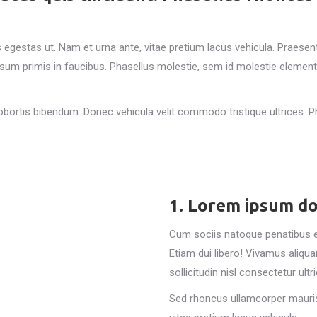
stas ut. Nam et urna ante, vitae pretium lacus vehicula. Praesent a
m primis in faucibus. Phasellus molestie, sem id molestie elementum, 
bortis bibendum. Donec vehicula velit commodo tristique ultrices. Ph
1. Lorem ipsum d
Cum sociis natoque penatibus et
Etiam dui libero! Vivamus aliqu
sollicitudin nisl consectetur ultri
Sed rhoncus ullamcorper mauri