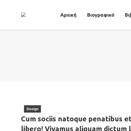
Αρχική
Βιογ
Αρχική
Βιογραφικό
Βι
Design
Cum sociis natoque penatibus et
libero! Vivamus aliquam dictum l