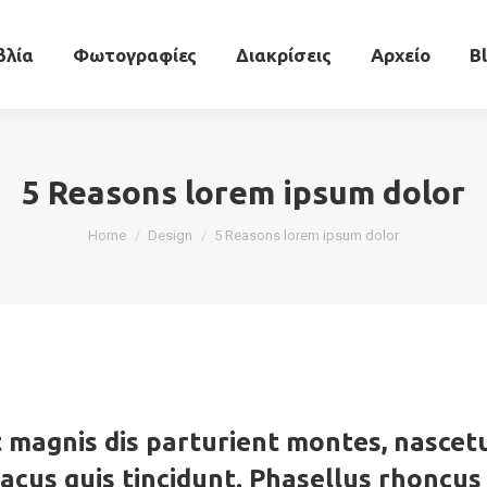
ραφικό
Βιβλία
Φωτογραφίες
Διακρίσεις
βλία
Φωτογραφίες
Διακρίσεις
Αρχείο
B
5 Reasons lorem ipsum dolor
You are here:
Home
Design
5 Reasons lorem ipsum dolor
 magnis dis parturient montes, nascetu
acus quis tincidunt. Phasellus rhoncus a