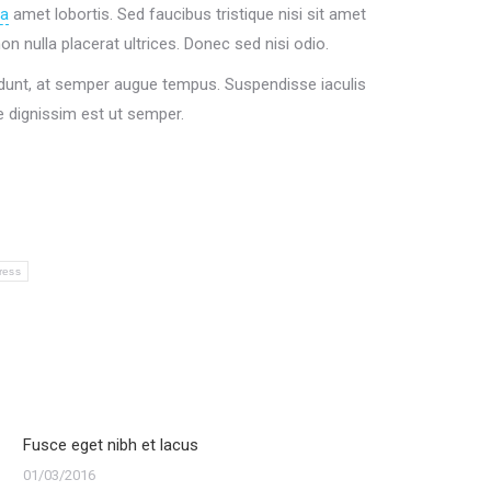
da
amet lobortis. Sed faucibus tristique nisi sit amet
n nulla placerat ultrices. Donec sed nisi odio.
idunt, at semper augue tempus. Suspendisse iaculis
e dignissim est ut semper.
ress
Fusce eget nibh et lacus
01/03/2016