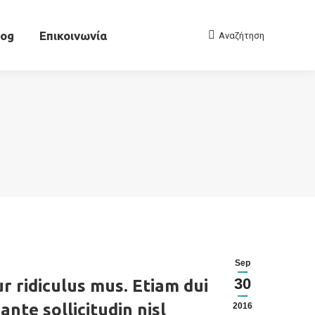
Αρχείο
Blog
Επικοινωνία
Αναζήτηση
Search:
log
Επικοινωνία
Αναζήτηση
Search:
Sep
30
r ridiculus mus. Etiam dui
nte sollicitudin nisl
2016