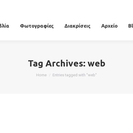
βλία
Φωτογραφίες
Διακρίσεις
Αρχείο
B
Tag Archives:
web
You are here:
Home
Entries tagged with "web"