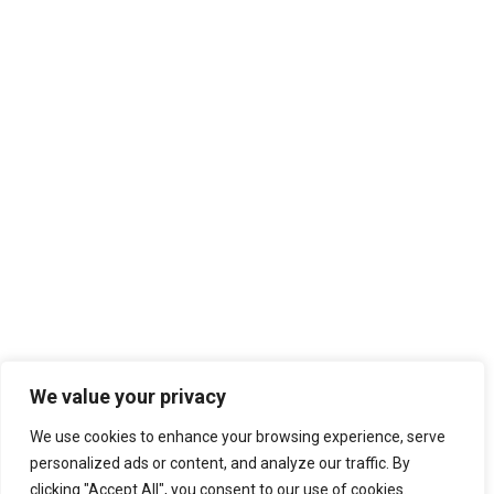
Λουκία Σουγιά
Blog
By
Ελένη Σαραντίτη
16/09/2019
Δείτε το email εδώ.
Π. Θεοδόσιος
Blog
By
Ελένη Σαραντίτη
16/09/2019
Δείτε το email εδώ.
We value your privacy
1
2
We use cookies to enhance your browsing experience, serve
personalized ads or content, and analyze our traffic. By
clicking "Accept All", you consent to our use of cookies.