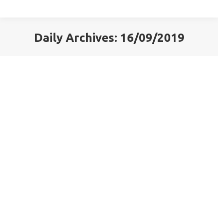
Daily Archives:
16/09/2019
You are here:
Στο Γεράκι
Blog
By
Ελένη Σαραντίτη
16/09/2019
Δείτε το email εδώ.
Προς ομάδα ανάγνωσης
Blog
By
Ελένη Σαραντίτη
16/09/2019
Δείτε το κείμενο εδώ.