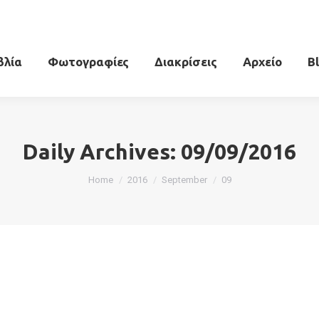
βλία
Φωτογραφίες
Διακρίσεις
Αρχείο
B
Daily Archives:
09/09/2016
You are here:
Home
2016
September
09