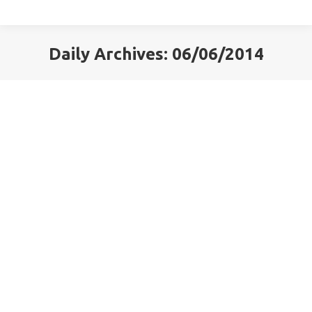
Daily Archives:
06/06/2014
You are here:
Ο ένας και μοναδικός Ιβάν
Τα κείμενα μου
By
Ελένη Σαραντίτη
06/06/2014
Σε τόσα έτη αιχμαλωσίας, πόσα και πόσα
χιλιόμετραανυπομονησίαςπερπατημένα σε δέκα
τετραγωνικά![…]Δεν αγριεύει πια, δεν εξανίσταται·όχι
πως του ‘γινε συνήθεια η σκλαβιάκαι πως την
υποφέρει,αλλά μονάχα από συναίσθηση
περιφρονείκαι στέκεται στο ύψος του!…Αλέξης