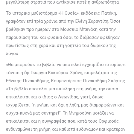
μεγαλύτερη στρατιά που αντίκρισε ποτέ η ανθρωπότητα.
Το ιστορικό μυθιστόρημα «Η Θυσία», εκδόσεις Πατάκη,
γραφόταν επί τρία χρόνια από την Ελένη Σαραντίτη. Όσοι
βρέθηκαν προ ημερών στο Μουσείο Μπενάκη κατά την
παρουσίασή του και φυσικά όσοι το διάβασαν αφέθηκαν
πρωτίστως στη χαρά και στη γοητεία του δωρικού της
λόγου.
«Θα μπορούσε το βιβλίο να αποτελεί εγχειρίδιο ιστορίας»,
τόνισε η δρ Γεωργία Κακούρου-Χρόνη, επιμελήτρια της
Εθνικής Πινακοθήκης, Κουμαντάρειος Πινακοθήκη Σπάρτης.
«Το βιβλίο αποτελεί μία επίκληση στη μνήμη, την οποία
επικαλείται και ο ίδιος ο Λεωνίδας, γιατί, όπως
ισχυρίζεται, “η μνήμη, και όχι η λήθη, μας διαμορφώνει και
συχνά-πυκνά μας συντηρεί”. Τη Μνημοσύνη μοιάζει να
επικαλείται και η συγγραφέας που, κατά τους Ορφικούς,
ενδυναμώνει τη μνήμη και καθιστά ευδύναμον και κρατερόν