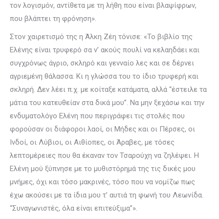
τον λογισμόν, αντίθετα με τη λήθη που είναι βλαψίφρων,
που βλάπτει τη φρόνηση».
Στον χαιρετισμό της η Άλκη Ζέη τόνισε: «Το βιβλίο της
Ελένης είναι τρυφερό σα ν’ ακούς πουλί να κελαηδάει και
συγχρόνως άγριο, σκληρό και γενναίο λες και σε δέρνει
αγριεμένη θάλασσα. Κι η γλώσσα του το ίδιο τρυφερή και
σκληρή. Δεν λέει π.χ. με κοίταξε κατάματα, αλλά “έστειλε τα
μάτια του κατευθείαν στα δικά μου”. Να μην ξεχάσω και την
ενδυματολόγο Ελένη που περιγράφει τις στολές που
φορούσαν οι διάφοροι λαοί, οι Μήδες και οι Πέρσες, οι
Ινδοί, οι Λύβιοι, οι Αιθίοπες, οι Άραβες, με τόσες
λεπτομέρειες που θα έκαναν τον Τσαρούχη να ζηλέψει. Η
Ελένη μού ξύπνησε με το μυθιστόρημά της τις δικές μου
μνήμες, όχι και τόσο μακρινές, τόσο που να νομίζω πως
έχω ακούσει με τα ίδια μου τ’ αυτιά τη φωνή του Λεωνίδα.
“Συναγωνιστές, όλα είναι επιτεύξιμα”».