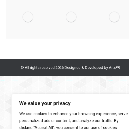
Ο κήπος
Κάποτε ο
Οι
με τ’
κυνηγός
θεατρίνοι
αγάλματα
Corporate
Για Νέους/
Identity
,
Για
Για Νέους/
Παιδιά
Νέους/Παιδιά
Παιδιά
© All rights reserved 2026 Designed & Developed by
ArtsPR
We value your privacy
We use cookies to enhance your browsing experience, serve
personalized ads or content, and analyze our traffic. By
clicking "Accept All", you consent to our use of cookies.