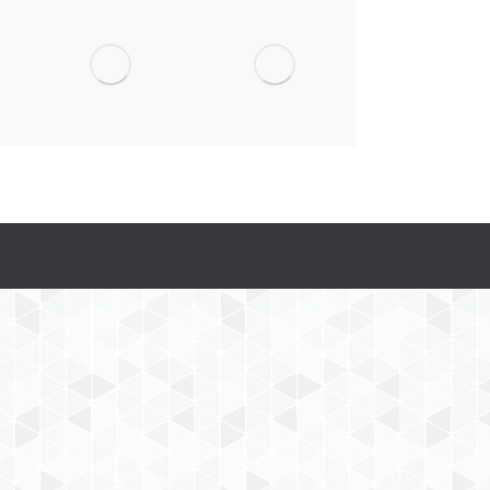
Η καλεσμένη
Αχ, οι
των
φίλοι μου
Χριστουγέννων
Για Νέους/
Για Νέους/
Παιδιά
Παιδιά