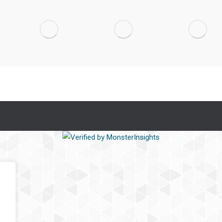
Χαρούλα
Η νύχτα
νύχτα που
στους
με τον
ξεχείλισε
εφτά
ήλιο
το ποτάμι
ουρανούς
Για Νέους/
Για Νέους/
Παιδιά
Για Νέους/
Παιδιά
Παιδιά