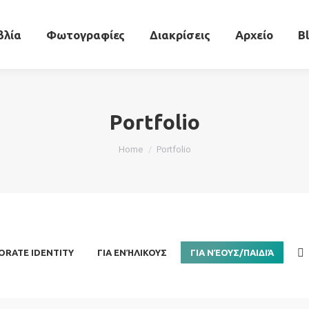
ραφικό
Βιβλία
Φωτογραφίες
Διακρίσεις
βλία
Φωτογραφίες
Διακρίσεις
Αρχείο
B
Portfolio
You are here:
Home
Portfolio
ORATE IDENTITY
ΓΙΑ ΕΝΉΛΙΚΟΥΣ
ΓΙΑ ΝΈΟΥΣ/ΠΑΙΔΙΆ
Η
Ιόλη ή Τη