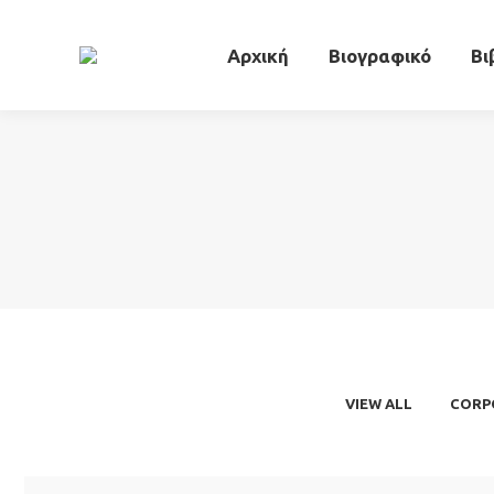
Αρχική
Βιογ
Αρχική
Βιογραφικό
Βι
VIEW ALL
CORP