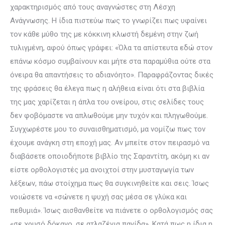
χαρακτηρισμός από τους αναγνώστες στη Λέσχη
Ανάγνωσης. Η ίδια πιστεύω πως το γνωρίζει πως υφαίνει
τον κάθε μύθο της με κόκκινη κλωστή δεμένη στην ζωή
τυλιγμένη, αφού όπως γράφει: «Όλα τα απίστευτα εδώ στον
επάνω κόσμο συμβαίνουν και μήτε στα παραμύθια ούτε στα
όνειρα θα απαντήσεις το αδιανόητο». Παραφράζοντας δικές
της φράσεις θα έλεγα πως η αλήθεια είναι ότι στα βιβλία
της μας χαρίζεται η άπλα του ονείρου, στις σελίδες τους
δεν φοβόμαστε να απλωθούμε μην τυχόν και πληγωθούμε.
Συγχωρέστε μου το συναισθηματισμό, μα νομίζω πως τον
έχουμε ανάγκη στη εποχή μας. Αν μπείτε στον πειρασμό να
διαβάσετε οποιοδήποτε βιβλίο της Σαραντίτη, ακόμη κι αν
είστε ορθολογιστές μα ανοιχτοί στην μυσταγωγία των
λέξεων, πάω στοίχημα πως θα συγκινηθείτε και σεις. Ίσως
νοιώσετε να «σώνετε η ψυχή σας μέσα σε γλύκα και
πεθυμιά». Ίσως αισθανθείτε να πιάνετε ο ορθολογισμός σας
«σε χρυσό δόκανο, σε ατλαζένια παγίδα». Κατά πως η ίδια η