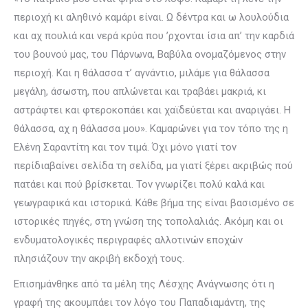
περιοχή κι αληθινό καμάρι είναι. Ω δέντρα και ω λουλούδια
και αχ πουλιά και νερά κρύα που ’ρχονται ίσια απ’ την καρδιά
του βουνού μας, του Πάρνωνα, Βαβύλα ονομαζόμενος στην
περιοχή. Και η θάλασσα τ’ αγνάντιο, μιλάμε για θάλασσα
μεγάλη, άσωστη, που απλώνεται και τραβάει μακριά, κι
αστράφτει και φτεροκοπάει και χαϊδεύεται και αναριγάει. Η
θάλασσα, αχ η θάλασσα μου». Καμαρώνει για τον τόπο της η
Ελένη Σαραντίτη και τον τιμά. Όχι μόνο γιατί τον
περίδιαβαίνει σελίδα τη σελίδα, μα γιατί ξέρει ακριβώς πού
πατάει και πού βρίσκεται. Τον γνωρίζει πολύ καλά και
γεωγραφικά και ιστορικά. Κάθε βήμα της είναι βασισμένο σε
ιστορικές πηγές, στη γνώση της τοπολαλιάς. Ακόμη και οι
ενδυματολογικές περιγραφές αλλοτινών εποχών
πλησιάζουν την ακριβή εκδοχή τους.
Επισημάνθηκε από τα μέλη της Λέσχης Ανάγνωσης ότι η
γραφή της ακουμπάει τον λόγο του Παπαδιαμάντη, της