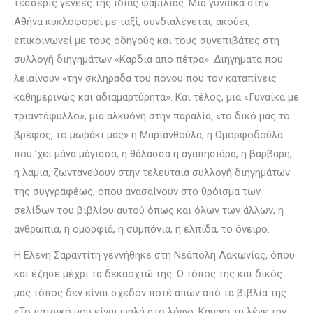
τέσσερις γενεές της ίδιας φαμίλιας. Μια γυναίκα στην
Αθήνα κυκλοφορεί με ταξί, συνδιαλέγεται, ακούει,
επικοινωνεί με τους οδηγούς και τους συνεπιβάτες στη
συλλογή διηγημάτων «Καρδιά από πέτρα». Διηγήματα που
λειαίνουν «την σκληράδα του πόνου που τον καταπίνεις
καθημερινώς και αδιαμαρτύρητα». Και τέλος, μια «Γυναίκα με
τριαντάφυλλο», μια αλκυόνη στην παραλία, «το δικό μας το
βρέφος, το μωράκι μας» η Μαριανθούλα, η Ομορφοδούλα
που ’χει μάνα μάγισσα, η θάλασσα η αγαπησιάρα, η βάρβαρη,
η λάμια, ζωντανεύουν στην τελευταία συλλογή διηγημάτων
της συγγραφέως, όπου ανασαίνουν στο θρόισμα των
σελίδων του βιβλίου αυτού όπως και όλων των άλλων, η
ανθρωπιά, η ομορφιά, η συμπόνια, η ελπίδα, το όνειρο.
Η Ελένη Σαραντίτη γεννήθηκε στη Νεάπολη Λακωνίας, όπου
και έζησε μέχρι τα δεκαοχτώ της. Ο τόπος της και δικός
μας τόπος δεν είναι σχεδόν ποτέ απών από τα βιβλία της.
«Το πατρικό μου είναι ψηλά στο λόφο. Καμάρι τη λένε την