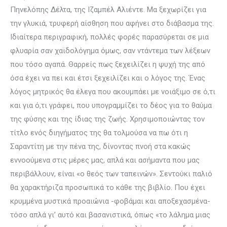
Πηνελόπης Δέλτα, της Ιζαμπέλ Αλιέντε. Μα ξεχωρίζει για
την γλυκιά, τρυφερή αίσθηση που αφήνει στο διάβασμα της.
Ιδιαίτερα περιγραφική, πολλές φορές παρασύρεται σε μια
φλυαρία σαν χαϊδολόγημα όμως, σαν ντάντεμα των λέξεων
που τόσο αγαπά. Θαρρείς πως ξεχειλίζει η ψυχή της από
όσα έχει να πει και έτσι ξεχειλίζει και ο λόγος της. Ένας
λόγος μητρικός θα έλεγα που ακουμπάει με νοιάξιμο σε ό,τι
και για ό,τι γράφει, που υπογραμμίζει το δέος για το θαύμα
της φύσης και της ίδιας της ζωής. Χρησιμοποιώντας τον
τίτλο ενός διηγήματος της θα τολμούσα να πω ότι η
Σαραντίτη με την πένα της, δίνοντας πνοή στα κακώς
εννοούμενα στις μέρες μας, απλά και ασήμαντα που μας
περιβάλλουν, είναι «ο θεός των ταπεινών». Σεντούκι παλιό
θα χαρακτήριζα προσωπικά το κάθε της βιβλίο. Που έχει
κρυμμένα μυστικά προαιώνια -φοβάμαι και αποξεχασμένα-
τόσο απλά γι’ αυτό και βασανιστικά, όπως «το λάλημα μιας