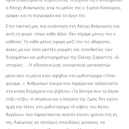
προετοιμαζόμαστε διαβάζοντας τα βιβλία της», επισημαίνει
η Λέσχη Ανάγνωσης, ενώ το μέλος της κ. Ειρήνη Κοκκορού,
γράφει για τη συγγραφέα και το έργο της:
Στην τακτική μας πια συνάντηση στη Λέσχη Ανάγνωσης και
αυτή τη φορά -όπως κάθε άλλη- δεν πήγαμε μόνος του ο
καθένας. Το κάθε μέλος έφερε μαζί του τις αθώρητες,
άυλες μα και τόσο μεστές μορφές και τοποθεσίες των
διηγημάτων και μυθιστορημάτων της Ελένης Σαραντίτη. «Ω
ιστορίες…… Η οδύσσεια μιας οικογένειας μεταναστών
μέσα από τα μάτια ενός εφήβου στο μυθιστόρημα «’Οταν
φύγαμε…». Ανθρώπων όνειρα που παρέμειναν απλησίαστα
στα εννέα διηγήματα του βιβλίου «Τα δέντρα που τα λέγαν
ντίβι-ντίβι». Η απώλεια και η λατρεία της ζωής δεν έχουν
αρχή και τέλος στο μυθιστόρημα «Ο κάβος του Αγίου
Αγγέλου» που παραστέκεται εκατόν είκοσι χρόνια στη γη
της Λακωνίας σε τέσσερις σπουδαίες γυναίκες, σε