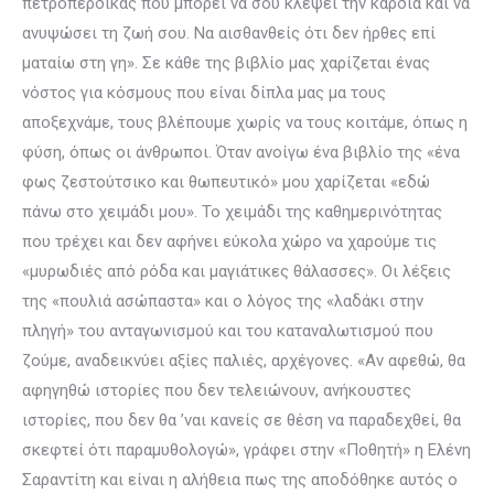
πετροπέρδικας που μπορεί να σου κλέψει την καρδιά και να
ανυψώσει τη ζωή σου. Να αισθανθείς ότι δεν ήρθες επί
ματαίω στη γη». Σε κάθε της βιβλίο μας χαρίζεται ένας
νόστος για κόσμους που είναι δίπλα μας μα τους
αποξεχνάμε, τους βλέπουμε χωρίς να τους κοιτάμε, όπως η
φύση, όπως οι άνθρωποι. Όταν ανοίγω ένα βιβλίο της «ένα
φως ζεστούτσικο και θωπευτικό» μου χαρίζεται «εδώ
πάνω στο χειμάδι μου». Το χειμάδι της καθημερινότητας
που τρέχει και δεν αφήνει εύκολα χώρο να χαρούμε τις
«μυρωδιές από ρόδα και μαγιάτικες θάλασσες». Οι λέξεις
της «πουλιά ασώπαστα» και ο λόγος της «λαδάκι στην
πληγή» του ανταγωνισμού και του καταναλωτισμού που
ζούμε, αναδεικνύει αξίες παλιές, αρχέγονες. «Αν αφεθώ, θα
αφηγηθώ ιστορίες που δεν τελειώνουν, ανήκουστες
ιστορίες, που δεν θα ’ναι κανείς σε θέση να παραδεχθεί, θα
σκεφτεί ότι παραμυθολογώ», γράφει στην «Ποθητή» η Ελένη
Σαραντίτη και είναι η αλήθεια πως της αποδόθηκε αυτός ο