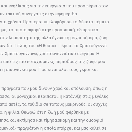
 και ενηλίκους για την ευεργεσία που προσφέρει στον
υν τακτική συνεργάτις στην εφημερίδα
έντε χρόνια. Πρόπερσι κυκλοφόρησε το δέκατο πέμπτο
ρημα, το οποίο αφορά στην προσωπική, εξαιρετικά
την λαμπρότητα της αλλά άγνωστη μέχρι σήμερα, ζωή
ίδα. Τίτλος του «Η θυσία». Πέρυσι τα Χριστούγεννα
ν Χριστουγέννων», χριστουγεννιάτικο αφήγημα. Η
ι από τις πιο ευτυχισμένες περιόδους της ζωής μου.
ι η οικογένεια μου. Που είναι όλοι τους γεροί και
 πράγματα που μου δίνουν χαρά και απόλαυση, όπως η
ασσα, οι μοναχικοί περίπατοι, η κατάνυξη στις μεγάλες
 από αυτές, τα ταξίδια σε τόπους μακρινούς, οι συχνές
ο, η φιλία. Θεωρώ ότι η ζωή μού φέρθηκε με
ησα και εκτίμησα και τίμησα,ακόμη και την ομορφιά
μενικά- πραγμάτων η οποία υπάρχει και μας καλεί σε