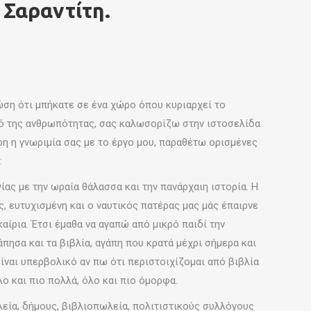
 Σαραντίτη.
νώση ότι μπήκατε σε ένα χώρο όπου κυριαρχεί το
θό της ανθρωπότητας, σας καλωσορίζω στην ιστοσελίδα
ρη η γνωριμία σας με το έργο μου, παραθέτω ορισμένες
:
ας με την ωραία θάλασσα και την πανάρχαιη ιστορία. Η
, ευτυχισμένη και ο ναυτικός πατέρας μας μάς έπαιρνε
καίρια. Έτσι έμαθα να αγαπώ από μικρό παιδί την
άπησα και τα βιβλία, αγάπη που κρατά μέχρι σήμερα και
ίναι υπερβολικό αν πω ότι περιστοιχίζομαι από βιβλία
ο και πιο πολλά, όλο και πιο όμορφα.
εία, δήμους, βιβλιοπωλεία, πολιτιστικούς συλλόγους