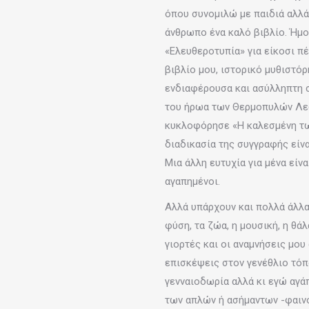
όπου συνομιλώ με παιδιά αλλά
άνθρωπο ένα καλό βιβλίο. Ήμο
«Ελευθεροτυπία» για είκοσι π
βιβλίο μου, ιστορικό μυθιστό
ενδιαφέρουσα και ασύλληπτη σ
του ήρωα των Θερμοπυλών Λεων
κυκλοφόρησε «Η καλεσμένη τω
διαδικασία της συγγραφής είνα
Μια άλλη ευτυχία για μένα είνα
αγαπημένοι.
Αλλά υπάρχουν και πολλά άλλα
φύση, τα ζώα, η μουσική, η θάλ
γιορτές και οι αναμνήσεις μου
επισκέψεις στον γενέθλιο τόπ
γενναιοδωρία αλλά κι εγώ αγάπ
των απλών ή ασήμαντων -φαινο